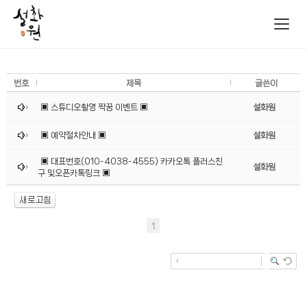
Toggl
navig
번호
제목
글쓴이
▣ 스튜디오촬영 짝꿍 이벤트 ▣
설화원
▣ 예약절차안내 ▣
설화원
▣ 대표번호(010-4038-4555) 카카오톡 플러스친
설화원
구 및오픈카톡링크 ▣
1