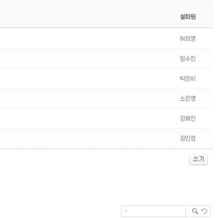
설화원
허희영
임수진
박은비
소은영
김해진
김민정